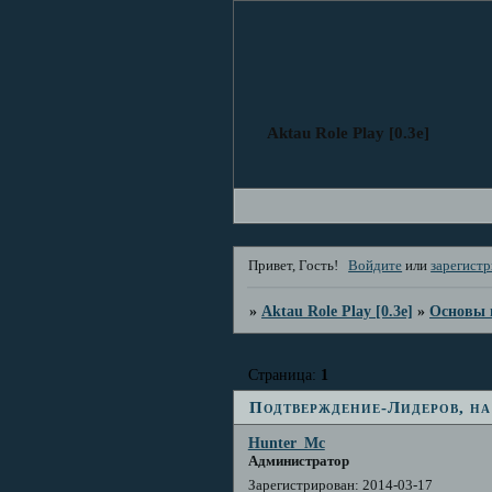
Aktau Role Play [0.3e]
Привет, Гость!
Войдите
или
зарегист
»
Aktau Role Play [0.3e]
»
Основы 
Страница:
1
Подтверждение-Лидеров, на 
Hunter_Mc
Администратор
Зарегистрирован
: 2014-03-17