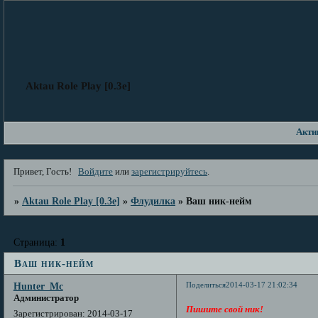
Aktau Role Play [0.3e]
Акти
Привет, Гость!
Войдите
или
зарегистрируйтесь
.
»
Aktau Role Play [0.3e]
»
Флудилка
»
Ваш ник-нейм
Страница:
1
Ваш ник-нейм
Поделиться
2014-03-17 21:02:34
Hunter_Mc
Администратор
Пишите свой ник!
Зарегистрирован
: 2014-03-17