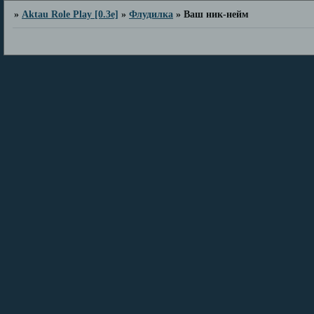
»
Aktau Role Play [0.3e]
»
Флудилка
»
Ваш ник-нейм